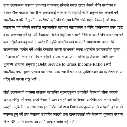
उक्त छलफलमा नाडाका उपाध्यक्ष राजनबाबु श्रेष्ठले नेपाल राष्ट्र बैंकले नीजि प्रयोजन र
व्यावसायीक महत्वका सवारी साधनहरुलाई स्पष्ट रुपमा छट्याई सोहि अनुरुप बैंक लगानी गर्न
सहजीकरण गरि दिनु पर्ने । त्यसैगरी कुनै पनि क्षेत्रमा NPA ५% भएमा बैंकलाई त्यो क्षेत्रमा
फाइनान्स् गर्न नमिल्ने भएकोले व्यावसायीक महत्वका माइक्रोबस र नीजि प्रयोजनका कार एउटै
क्षेत्र अन्तरगत पर्ने हुदा धेरै बैंकहरुले डिजेल पेट्रोलबाट चल्ने नीजि कारलाई पनि फाइनान्स् गर्न
बन्द गर्नुपर्ने बताउनु भयो । त्यसैगरी उहाँले घरपरिवारको आम्दानी सामान्यतया घरका धेरै
सदस्यहरूले प्रयोग गर्ने अर्थात दम्पतीले सवारी साधनको रूपमा अटोलोन उधारकर्ताको चुक्ता
गर्ने क्षमताको गणना गर्दा विचार गर्नुपर्ने । अर्थात घर जग्गा खरिद प्रयोजनका लागि ऋण
Debt Service to Gross Income Ratio
भुक्तानी आम्दानी अनुपात (
) लाई
सहजीकरणगरी चुक्ता प्रमाण पेश गरेका आधारमा विद्यमान ५० प्रतिशतबाट ७० प्रतिशत कायम
गरिनु पर्ने धारणा राख्नु भयो ।
सोही छलफलको क्रममा नाडाका महासचिव सुरेन्द्रकुमार उप्रेतीले नेपालको सीमा क्षेत्रमा
कडाइ गरिनु पर्ने भनाई राख्दै नेपाल मै उत्पादन हुने सवै किसिमका अटोमोवाइल, स्पेयर पार्टस्,
व्याट्री, लुब्रिकेन्टस् तथा टायरहरु निर्यात गर्दा अन्य निर्यात बस्तुहरुले पाउने सरहको छुट पाउने
व्यवस्था हुनु पर्ने तथा नेपालमा उत्पादित व्याट्री तथा टायरहरुलाई पनि नेपालको गुणस्तर प्रमाण
चिन्ह NS पाउने व्यवस्थाका लागि आग्रह समेत गर्नु भयो ।