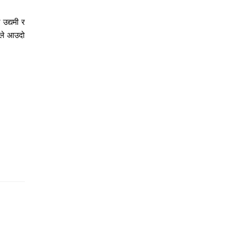
उद्यमी र
ीले आउदो